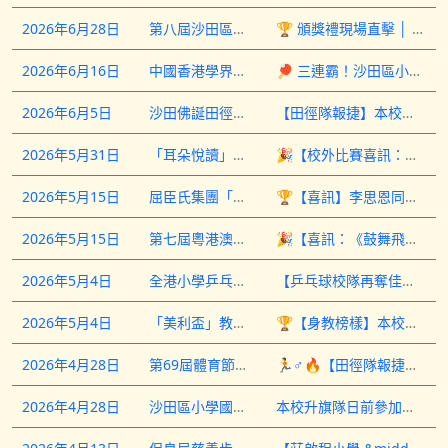
2026年6月28日
第八屆沙田區傑出小學生
🏆 頒獎禮現場直擊 │ 從榮譽到巔峰，我們見證了這一刻！✨&nbsp;今天，第八屆沙田區傑出小學生頒獎禮圓滿舉行。較早前公佈的喜訊，在今天化為舞台上最真實的感動&mdash;&mdash;我校6A陳浩僑與5B黃語澄同學，不僅雙雙獲頒「十大傑出學生」殊榮，黃語澄同學更在掌聲與歡呼聲中，勇奪最高榮譽&mdash;&mdash;「星中之星」大獎！ 🌟&nbsp;從初選到決賽，從台下到台上，今天我們親眼見證兩位同學自信從容地接過獎座。這份「星中之星」的肯定，不僅是對語澄個人卓越才能與品德的高度表揚，更象徵著莊小孩子的光芒，足以在眾多孩子中閃耀至頂點。&nbsp;作為啟程人，我們真的以你們為傲！👏&nbsp;#第八屆沙田區傑出小學生 #星中之星 #頒獎禮直擊 #保良局莊啟程小學 #有溫度的學校&nbsp;
2026年6月16日
中國香港學界體育聯會沙田區小學分會 2025 – 2026 年度沙田區小學校際乒乓球比賽
🏓 三連霸！沙田區小學校際乒乓球賽再創佳績 🏆&nbsp;本校乒乓球隊於6月16日出席由中國香港學界體育聯會沙田區小學分會主辦的球類頒獎典禮，在2025&ndash;2026年度賽事中勇奪多項殊榮，成績斐然：&nbsp;🥇 男子組團體賽冠軍（三連霸！）6A 劉子駿、6A 黃柏誠、6B 梁承熙、6B 沈帥臣、6D 陳鉦嵐&nbsp;🥈 女子組團體賽亞軍5B 藍湋鈊、5B 萬庭希、6B 方樂涵、6B 施芊妤&nbsp;🏅 男子組團體賽傑出運動員｜6D 陳鉦嵐🏅 女子組團體賽傑出運動員｜5B 藍湋鈊🥉 男子組單打賽季軍｜6B 梁承熙🏅 女子組單打賽殿軍｜5B 萬庭希&nbsp;這份亮麗的成績表，是隊員們日復一日刻苦練習的最佳見證。衷心感謝教練與老師的專業指導，以及家長們一直以來的默默支持&mdash;&mdash;你們是同學們最強的後盾！&nbsp;祝願各位小球員繼續在乒乓路上發光發熱，保持「勝不驕、敗不餒」的態度，再接再厲，再創高峰！🎉&nbsp;#莊小乒乓球 #三連霸 #沙田區學界比賽 #卓越成就 #家校同心 #乒乓驕傲&nbsp;
2026年6月5日
沙田佛誕田徑公開賽2026
【田徑隊報捷】本校田徑隊早前（5月25日）出戰「沙田佛誕田徑公開賽2026」，一眾「啟程」運動員在賽場上全力以赴，展現出無比毅力，最終迎來大豐收，勇奪多個獎項！讓我們一起來看看同學們的驕人成績：全場大獎2C 謝翰陞勇奪 男子2018年組 全場總冠軍！各級傑出成績1C 陳昊（男子2019年組）擲豆袋：亞軍2C 謝翰陞（男子2018年組）60米、100米、立定跳遠：冠軍擲豆袋：亞軍4x100米接力（越級挑戰2017年組）：季軍3A 彭子恪（男子2017年組）200米：亞軍100米、4x100米接力：季軍3D 江柏昊（男子2017年組）400米：亞軍4x100米接力：季軍60米、擲壘球：殿軍3D 鄧萃藍（男子2017年組）4x100米接力：季軍200米、400米：殿軍4A 伍熹榆（女子2016年組）400米：冠軍200米：季軍4B 沈卓諾（男子2016年組）400米：季軍5B 朱政熙（男子2015年組）100米、200米：亞軍5C 陳浩霆（男子2015年組）400米：季軍衷心祝賀所有獲獎及參賽的隊員們！每面獎牌背後，都凝聚了同學們日常刻苦的訓練與汗水，更展現了團隊間互相扶持的合作精神。我們為你們感到無比驕傲！你們的優秀表現不僅為學校爭光，更大大激勵了其他同學。希望大家繼續保持這份對運動的熱愛與堅持，在未來的比賽中發揮潛能，再闖高峰！「啟程」人，繼續加油！！！#馬鞍山小學 #89校網 #田徑 #保良局莊啟程小學 #沙田佛誕田徑公開賽 #田徑比賽 #學生佳績 #運動健兒 #為校爭光&nbsp;
2026年5月31日
「耳朵悅讀」——聲音導航 遨遊書海 小學生聲演比賽
🎉【校外比賽喜訊：本校學生榮獲聲演比賽優異獎！】🏆&nbsp;本校一直鼓勵學生在多元範疇中勇於嘗試，把握每個展示潛能的機會。早前，三位學生代表參加了由香港中文大學校友會聯會陳震夏中學主辦的「耳朵悅讀」&mdash;&mdash;聲音導航 遨遊書海 小學生聲演比賽。&nbsp;其中5B文同學憑著富感染力的聲音演繹和出色技巧，在眾多參賽者中脫穎而出，榮獲 🌟優異獎🌟，表現令人難忘！🎤👏 另兩位同學的踴躍參與及精彩演繹，同樣展現了自信與風采，值得大力讚賞！👍&nbsp;主辦學校更特意致函本校校長，高度肯定同學們的優秀表現。衷心感謝主辦單位的邀請與肯定，亦感謝老師們的悉心指導，以及家長的全力支持！❤️&nbsp;學校將繼續在不同範疇上為學生爭取機會，讓更多同學敢於嘗試、展現才華。期待大家繼續對閱讀與朗讀保持熱情，在更多舞台上發光發熱！💪📚&nbsp;#保良局莊啟程小學 #陳震夏中學 #耳朵悅讀 #小學生聲演比賽 #校外比賽 #喜訊 #優異獎 #聲音導航 #遨遊書海 #多元嘗試 #為校增光
2026年5月15日
屈臣氏集團「香港傑出學生運動員獎」
🏆【喜訊】李思恩同學榮獲屈臣氏集團「香港傑出學生運動員獎」！本校李思恩同學憑藉在跆拳道及單輪車項目的卓越表現，以及對運動的無比熱誠，獲得學校推薦，成功榮獲「屈臣氏集團香港傑出學生運動員獎」！🎉思恩積極參與多項中港比賽，屢獲殊榮，在賽場上展現非凡才華與堅毅鬥志。這份嘉許不僅是對她刻苦訓練的肯定，更見證了她堅持不懈、追求卓越的運動精神。💪她的努力與堅持，值得學弟學妹們好好學習。我們相信，每一個學生都有自己發光發熱的機會，只要給予無限的支持與鼓勵，就能綻放屬於自己的光芒。✨最後，感謝每位運動員家長一直以來的信任與陪伴。就讓我們攜手，為孩子創造更廣闊的舞台！#保良局莊啟程小學 #屈臣氏集團香港傑出學生運動員獎 #傑出運動員 #追求卓越 #值得嘉許 #中港比賽屢獲殊榮 #發光發熱 #家長支持
2026年5月15日
第七屆粵港澳大灣區青少年藝術展演
🎉【喜訊：《鼓舞飛揚》綻放莊小光芒】🏆&nbsp;恭喜本校中國舞隊於上星期六舉行的「第七屆粵港澳大灣區青少年藝術展演」舞蹈比賽中，憑作品《鼓舞飛揚》榮獲「中國舞群舞銀獎」🎊&nbsp;「台上一分鐘，台下十年功」&mdash;&mdash;同學們為這次比賽付出了無數時間與汗水，承受壓力卻從未放棄。憑着堅強的意志和團隊合作精神，她們克服困難，在大型舞台上贏得了滿滿的滿足感與自信心。這份佳績，是對她們努力的最佳肯定與鼓勵💪&nbsp;衷心感謝家長們的支持和老師的悉心指導！願同學們帶着這份熱誠，繼續在藝術舞台上閃耀光芒，再創佳績✨&nbsp;#保良局莊啟程小學 #中國舞隊 #鼓舞飛揚 #第七屆粵港澳大灣區青少年藝術展演 #銀獎 #台上一分鐘台下十年功
2026年5月4日
全港小學乒乓球邀請賽
【乒乓球校隊再奪佳績🏓】&nbsp;本校乒乓球隊於林大輝中學舉辦的「全港小學乒乓球邀請賽」中，分別奪得男子團體金盃賽季軍，女子團體金盃賽殿軍，表現卓越！🎊&nbsp;賽事競爭激烈，男、女子組各有來自全港32所不同地區的小學參賽。莊小男、女子校隊在小組賽中均以小組首名晉身八強；其後再下一城，雙雙闖入金盃賽。最終男子隊於季軍戰以3：2勝出，女子隊則以2：3僅敗，獲得殿軍，成績較上屆（銀碟賽季軍）再有突破。&nbsp;本校更是本屆賽事唯一一間男、女子組均能踏上頒獎台的學校，能夠在雲集全港勁旅的比賽中脫穎而出，充分體現隊員日常刻苦訓練、互相砥礪的團隊精神，以及家長一直以來的支持，是「家校合作」的成果。&nbsp;#全港小學乒乓球賽 #馬鞍山小學 #莊啟程&nbsp; #89校網 #乒乓球
2026年5月4日
「美利盃」教師組男單冠軍
🏆【身教榜樣】本校李朗軒老師勇奪「美利盃」教師組男單冠軍！恭喜本校李朗軒老師於「美利盃」新界區校長、教師乒乓球比賽2026中，奪得教師組（D組）男單冠軍！👏🏆李老師同時是本校乒乓球隊的教練，他在賽場上奮力拚搏，回到學校便把這份技術與堅持，毫無保留地傳授給學生。這正是本校老師的最佳寫照&mdash;&mdash;每一位都多才多藝，而且樂於將自己的才能、熱情與經驗，化作學生的養分。❤️感謝李老師身教示範：老師的成就，最終都會成為學生的力量。🙌#身教榜樣 #美利盃2026 #乒乓球隊教練 #保良局莊啟程小學
2026年4月28日
第69屆體育節「青少年及兒童田徑日2026」
🏃♂️🔥【田徑隊報捷】🔥🏃♀️本校在第69屆體育節「青少年及兒童田徑日2026」中大放異彩，勇奪甲組團體總季軍及乙組團體總亞軍！本屆賽事由中國香港體育協會暨奧林匹克委員會主辦、香港田徑總會協辦，競爭異常激烈&mdash;&mdash;&middot; 三年級甲組：33隊角逐&middot; 二年級乙組：19隊爭逐&middot; 一年級丙組：14隊參賽憑着穩定發揮與出色團隊合作，我校在眾多跑會及學校中脫穎而出，成果令人振奮💪👍👇【各組詳細成績】三年級 甲組（33隊）▪ 十字跳｜亞軍🥈▪ 原地擲膠圈｜亞軍🥈▪ 擲標槍｜季軍🥉▪ 來回節奏跑｜季軍🥉▪ 前拋藥球｜季軍🥉▪ 立定跳遠｜第5名▪ A級方程式｜第7名▪ 速度跨欄｜第7名➡️ 團體總季軍🏆二年級 乙組（19隊）▪ 立定跳遠｜亞軍🥈▪ 原地擲膠圈｜亞軍🥈▪ 擲標槍｜亞軍🥈▪ 來回節奏跑｜季軍🥉▪ 速度跨欄｜季軍🥉▪ 十字跳｜季軍🥉▪ 前拋藥球｜第5名▪ A級方程式｜第6名➡️ 團體總亞軍🏆一年級 丙組（14隊）▪ 擲標槍｜季軍🥉每一位小將都值得熱烈掌聲👏👏👏衷心感謝家長們到場打氣、陪伴與支持，成為同學們奮力迎戰每一場比賽的最強後盾💪啟程人，繼續加油！！！🔥💪💪💪#馬鞍山小學 #89校網 #田徑 #保良局莊啟程小學 #體育節2026
2026年4月28日
沙田區小學國安盃升旗比賽
本校升旗隊日前參加「沙田區小學國安盃升旗比賽」。面對眾多強隊，隊員們以沉穩的步伐與認真的眼神，展現出平日反覆訓練的成果。最終，莊小奪得佳績：🏆 團隊榮獲「傑出升旗隊」殊榮⭐ 6A 陳浩僑 同學 &mdash; 司令員冠軍⭐ 6A 李思恩 同學 &mdash; 升旗手殿軍這份光芒並非偶然，而是來自日復一日堅持的汗水、彼此扶持的默契，以及對國旗的敬重。口令喊了一遍又一遍，動作校了一次又一次，今天終於化成光榮的一刻。作為學校的制服團隊，升旗隊不僅學習升旗技巧，更在紀律、責任與團隊精神成長，展現同學的風範與承擔。同學們，學校為你們感到自豪！#沙田區小學國安盃 #升旗比賽 #傑出升旗隊 #制服團隊精神