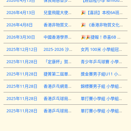
2026年4月13日
保良局慈善步行籌款活動
【莊啟程小學 &middot; 感恩有您】🏆❤️&nbsp;今年，我們莊小在保良局慈善步行籌款活動中，迎來了歷史性的兩項大獎&mdash;&mdash;「躍進冠軍」 及 「最高籌款額亞軍」 ，並同時獲頒 「善心銀獎」。(「善心銀獎」是今年服飾日特別為航天科技廊的籌款活動，善款用作支持本校購買航天科技廊的硬件。)這兩個獎項均為全屬校（涵蓋中、小、特、幼）的冠、亞軍，得來不易，意義非凡！&nbsp;為了與啟程人分享這份喜悦，我們特別邀請了全校籌款總額最高的班別，由學生代表手持獎盃拍照留念。這榮譽和鼓勵，不僅是學校的驕傲，更是每一位家長和同學用愛心澆灌出來的成果。&nbsp;「躍進冠軍」表揚我們與去年相比，籌款總額取得最大增幅；「最高籌款額亞軍」則肯定了我們在全校積極推動善行的努力。能夠一舉拿下這兩項大獎，正好見證家長與學校同心同行，一同教育孩子，一同為他們創造更美好的學習環境。&nbsp;我們衷心感謝每一位家長的慷慨支持與身體力行。你們不單捐款，更以行動成為孩子的最佳榜樣。「施比受更為有福」，幫助有需要的人，本身就是最珍貴的生命教育。你們的付出，讓校園充滿了溫度，讓孩子學會分享、關懷、愛與承擔。&nbsp;令人振奮的是，本校的航天科技廊即將於5月與家長和學生見面。這正是家校同心、持續優化學習環境的又一美好成果。&nbsp;未來，學校定必不負所託，繼續與家長攜手，陪伴每一位孩子成長，讓他們成為有溫度的人，把愛心與善行一直延續下去。&nbsp;衷心謝謝您，每一位支持莊小的家長與孩子！🙏🏻💖&nbsp;#保良局莊啟程小學 #慈善步行 #躍進冠軍 #最高籌款額亞軍 #善心銀獎 #家校同心 #學校有溫度
2026年4月13日
兒童飛龍大使選舉2026暨第38屆亞太兒童交流大會（香港區選拔）
🎉【喜訊】本校6A班陳浩僑同學於「兒童飛龍大使選舉2026暨第38屆亞太兒童交流大會（香港區選拔）」中，從全港超過500間小學的眾多優秀選手中脫穎而出，成功躋身全港僅100個「飛龍大使」名額之列，最終更脫穎而出，成為全港僅日六名赴福岡交流的代表之一，實屬難能可貴！這項由城市青年商會舉辦的大型年度活動，以「童攜手，韌未來」為主題，致力培訓環保領袖及國際視野；參賽者須通過初選、訓練營及評審日等重重考驗，浩僑同學最終憑卓越表現勝出，將於7月11日代表學校及香港遠赴日本福岡參加第38屆亞太區交流大會。這份驕人成就，不僅是浩僑同學個人的光榮，更是全校啟程人的驕傲！讓我們一起分享這份喜悅，並祝願他在國際舞台上繼續發光發亮！💪🌏#保良局莊啟程小學 #89校網 #分享喜悦 #盡展潛能 #放眼世界#兒童飛龍大使
2026年4月8日
香港非物質文化遺產旗袍設計比賽
🎉 《香港非物質文化遺產旗袍設計比賽2026》捷報&nbsp;莊小深信每位學生都有獨特的恩賜，一直積極鼓勵同學參與不同類型的比賽，盡展所長。今次在旗袍設計比賽中，同學們不僅發揮創意與才華，更以作品傳承中華文化，意義深遠。&nbsp;本校更榮獲「中華傳承教育學府大獎」，殊榮令人振奮！&nbsp;🏆 得獎名單🥇 金獎5A 黃詠琳、6B 鄭希妍、6C 吳琳、6C 施旻希、6C 譚智穎&nbsp;🥈 銀獎5A 黃綽柔、6A 馮艾文、6A 黃鑰斐&nbsp;感謝每一位同學的全情投入，你們的堅持與用心，讓傳統文化在新一代手中閃閃發光。莊小師生以你們為榮！✨&nbsp;#香港非物質文化遺產 #旗袍設計比賽 #傳承中華文化 #多元發展 #全校引以為傲
2026年3月30日
中國香港學界體育聯會 第11屆全港小學區際乒乓球比賽2025-2026 （亞軍:沙田區）
🎉🎉捷報！恭喜6B 梁承熙 6D 陳鉦嵐代表沙田區出戰全港小學區際乒乓球比賽勇奪亞軍🎉🎉本屆賽事沙田區五位代表分別由四間學校的乒乓球精英組合而成，其中本校兩位乒乓球校隊成員入選沙田區隊！沙田區以小組全勝姿態殺入次圈淘汰賽階段，更分別於八強以3:1 戰勝屯門區及四強 3:1 戰勝九龍北區，強勢晉身今天（30/3）下午的決賽。決賽面對着九龍南區，雖然首兩場未能取得勝利，導致0:2 落後的困局，不過沙田區隊員卻展現出不屈不撓的精神，連追兩場令比賽分數進入2:2（決勝場階段）。 遺憾最終未能把握得分機會拿下決勝場，決賽以總比數2:3落敗。雖然結局或未是最圓滿，但相信同學在這次大型學界舞台中必定獲益良多，更期待的是他們吸取今次比賽經驗後，在未來不同比賽中能夠捲土重來！
2025年12月12日
2025-2026 沙田區保良局屬下小學運動會
女丙 100米 小學組冠軍4A 17 伍熹榆&nbsp;男丙100米 小學組冠軍4A 15 李宇澤&nbsp;女丙60米 小學組冠軍4C 2 陳曉澄&nbsp;男丙60米 小學組冠軍4D 15 黃柏禧&nbsp;男丁跳遠 小學組冠軍3B 8 郭俊希&nbsp;女甲鉛球 小學組亞軍6C 5 姜紫喬&nbsp;男子乙組 鉛球 小學組亞軍5D 12 梁匡茗&nbsp;男子丙組 跳遠 小學組亞軍4A 26 邱梓傑&nbsp;女乙100米 小學組亞軍4B 29 顏卡蜜拉&nbsp;女丙60米 小學組亞軍4C 19 黃藝之&nbsp;男子丁組壘球 小學組亞軍3C 23 余焌達&nbsp;女乙100米 小學組季軍5A 11 羅文君&nbsp;女乙 200米 小學組季軍5A 5 黃子晴&nbsp;女乙 跳遠 小學組季軍5B 24 許芯語&nbsp;男子丁組 100米 小學組季軍3A 12 羅啟鋒&nbsp;女子丙組 壘球 小學組季軍3D 11 高梓翹&nbsp;男子丁組 60米 小學組季軍3D 12 江柏昊&nbsp;女子甲組 100米 小學組殿軍6A 4 陳韻而&nbsp;男子甲組 跳遠 小學組殿軍6A 10 林展謙&nbsp;男子甲組 鉛球 小學組殿軍6B 8 黃一騰&nbsp;男子乙組 200米 小學組殿軍5B 2 朱政熙&nbsp;男子乙組 100米 小學組殿軍5C 12 林峻宇&nbsp;男子丁組 60米 小學組殿軍2C 14 謝瀚陞&nbsp;女子甲組 200米 小學組第五名6D 4 鄭悦恩&nbsp;男子丙組 壘球 小學組第五名4A 6 周駿熹&nbsp;男子丙組 60米 小學組第五名4B 22 沈卓諾&nbsp;男子丁組 跳遠 小學組第五名3C 9 劉栢熹&nbsp;男子丁組 100米 小學組第五名3D 19 鄧萃藍&nbsp;男子丁組 壘球 小學組第五名3D 23 黃梓浩&nbsp;女子甲組 跳遠 小學組第六名6C 17 胡殷澄&nbsp;女子甲組 跳遠 小學組第六名6C 17 胡殷澄&nbsp;男子乙組 鉛球 小學組第六名5A 9 劉凱諾&nbsp;男子甲組 鉛球 小學組第六名6C 9 劉梓諾&nbsp;女子乙組 200米 小學組第六名5A 22 譚念珈&nbsp;男子丁組 100米 小學組第六名3B 22 黃星澧&nbsp;女子丁組 60米 小學組第六名3D 5 陳諾彤&nbsp;男子甲組 60米 小學組第七名6A 13 劉子駿&nbsp;男子甲組 跳遠 小學組第七名6A 14 李之諾&nbsp;女子甲組 鉛球 小學組第七名6A 16 李欣潼&nbsp;女子甲組 200米 小學組第七名6C 6 林姵廷&nbsp;男子乙組 200米 小學組第七名5C 1 陳浩霆&nbsp;女子乙組 跳遠 小學組第七名5D 20 黃鈺瞳&nbsp;女子丙組 壘球 小學組第七名4D 18 丘倩柔&nbsp;男子丁組 100米 小學組第七名3A 17 彭子恪&nbsp;女子丁組 壘球 小學組第七名3C 10 李子瑩&nbsp;男子丙組 100米 小學組第七名3C 13 麥風&nbsp;男子乙組 200米 小學組第八名5B 12 林梓睿&nbsp;男子乙組 200米 小學組第八名5B 12 林梓睿&nbsp;女子丙組 100米 小學組第八名4A 8 朱兆然&nbsp;女子乙組 壘球 小學組第八名4B 6 張懷瑾&nbsp;男子丙組 壘球 小學組第八名4C 14 梁宇翹&nbsp;男子丙組 跳遠 小學組第八名4C 11 劉緻彥&nbsp;女子丁組 壘球 小學組第八名3B 6 方一心&nbsp;女子丁組 100米 小學組第八名3C 24 袁煜婷&nbsp;女子丙組4x100米接力 小學組冠軍4A 17 伍熹榆4C 2 陳曉澄4C 19 黃藝之3D 11 高梓翹4A 8 朱兆然4A 27 葉希嵐&nbsp;女子乙組4x100米接力 小學組亞軍4B 29 顏卡蜜拉5A 5 黃子晴5A 11 羅文君5D 20 黃鈺瞳5A 22 譚念珈5B 24 許芯語&nbsp;男子丁組4x100米接力 小學組亞軍3D 12 江柏昊3D 19 鄧萃藍3A 12 羅啟鋒3C 14 謝瀚陞3B 8 郭俊希3B 22 黃星澧&nbsp;女子甲組4x100米接力 小學組季軍6D 4 鄭悦恩6C 6 林姵廷6A 4 陳韻而6A 23 謝曦彤6A 15 李思恩6C 17 胡殷澄&nbsp;男子乙組4x100米接力 小學組季軍5B 2 朱政熙5C 1 陳浩霆5D 17 黃樂童5C 12 林峻宇4A 9 鍾政言5D 5 鄭悦朗&nbsp;女子丁組4x100米接力 小學組季軍3D 5 陳諾彤3C 24 袁煜婷3D 16 李思穎3B 2 焦梓涵3B 5 方恩臨3D 3 陳銘恩&nbsp;女子團體 小學組總季軍
2025年11月28日
「定康杯」賀回歸迎國慶2025青少年乒乓球賽暨「關愛盃」親子賽少年組
青少年乒乓球賽 小學組季軍6B 14 梁承熙
2025年11月28日
捷菁第二屆單打獎金賽男子組U11
獎金賽男子組U11 小學組季軍6B 14 梁承熙
2025年11月28日
香港乒乓網青少年錦標賽男子組
錦標賽男子組 小學組冠軍6B 14 梁承熙
2025年11月28日
香港乒乓球局乒乓球單打賽小學組
單打賽小學組 小學組冠軍6B 14 梁承熙
2025年11月28日
香港乒乓球局乒乓球單打賽小學組
單打賽小學組 小學組冠軍6B 14 梁承熙