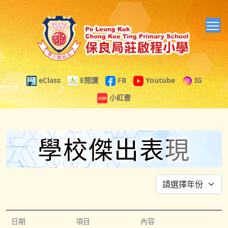
T
eClass
E閱讀
FB
Youtube
IG
小紅書
學校傑出表現
日期
項目
內容