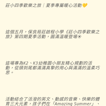
莊小四季歡樂之旅｜夏季專屬暖心活動💛
這個五月，保良局莊啟程小學《莊小四季歡樂之
旅》第四期夏季活動，圓滿溫暖登場☀️
這場專為
K2
、
K3
幼稚園小朋友精心規劃的活
動，從頭到尾都滿滿真摯的用心與滿滿的溫柔巧
思。
活動結合了活潑的英文、動感的音樂、快樂的體
育三大元素，孩子們在「
Amazing Summer
」、