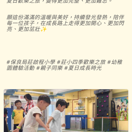
夏日歡樂之旅，變得更加完整、更加難忘。
願這份滿滿的溫暖與美好，持續發光發熱，陪伴
每一位孩子，在成長路上走得更加開心、更加閃
亮、更加茁壯✨
#
保良局莊啟程小學
#
莊小四季歡樂之旅
#
幼稚
園體驗活動
#
親子同樂
#
夏日成長時光