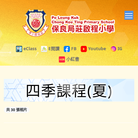
T
eClass
E閱讀
FB
Youtube
IG
小紅書
四季課程(夏)
共 30 張相片