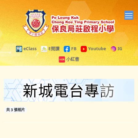
T
eClass
E閱讀
FB
Youtube
IG
小紅書
新城電台專訪
共 3 張相片