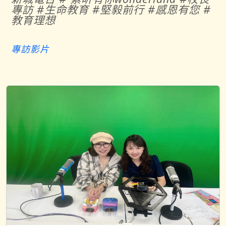
專訪 #生命教育 #堅毅前行 #感恩有您 #
教育理想
專訪影片