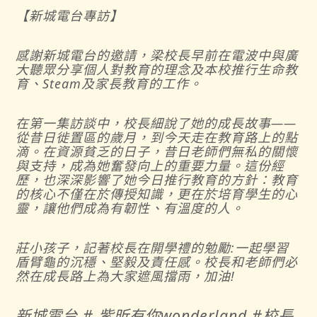
【新城電台專訪】
感謝新城電台的邀請，梁校長早前在電波中與廣
大聽眾分享個人對教育的理念及本校推行生命教
育、Steam及家長教育的工作。
在第一集訪談中，校長細說了她的成長故事——
從昔日徙置區的歲月，到今天走在教育路上的點
滴。在資源貧乏的日子，昔日老師們無私的關懷
與支持，成為她奮發向上的重要力量。這份經
歷，也深深影響了她今日推行教育的方針：教育
的核心不僅在於傳授知識，更在於培育學生的心
靈，讓他們成為有韌性、有溫度的人。
莊小孩子，記著校長在開學禮的勉勵:一起學習
盾臂龜的沉穩、堅毅及責任感。校長和老師們必
然在成長路上為大家遮風擋雨，加油!
新城電台 # 紫昕有你wonderland #校長