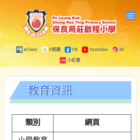
T
eClass
E閱讀
FB
Youtube
IG
小紅書
教育資訊
類別
網頁
小學教育