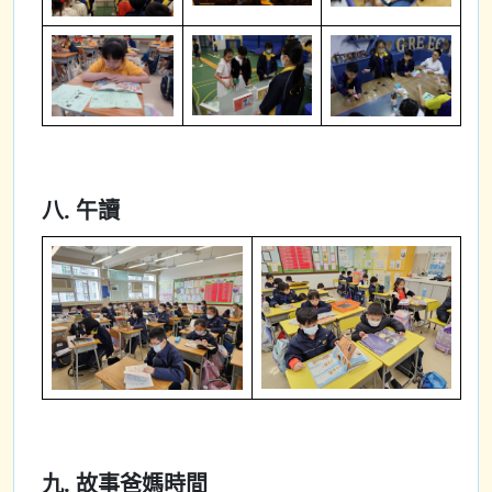
八. 午讀
九. 故事爸媽時間