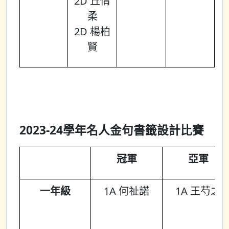
2D 丘倩
柔
2D 楊柏
賢
2023-24學年名人金句書籤設計比賽
冠軍
亞軍
一年級
1A 何祉諾
1A 王芍之