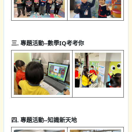
三. 專題活動--數學IQ考考你
四. 專題活動--知識新天地