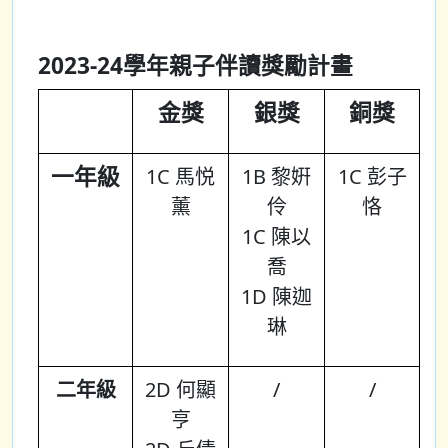
2023-24學年親子伴讀獎勵計畫
金獎
銀獎
銅獎
一年級
1C 馬悦
1B 黎姸
1C 彭子
薰
伶
恪
1C 陳以
喬
1D 陳迦
琳
二年級
2D 何顯
/
/
亨