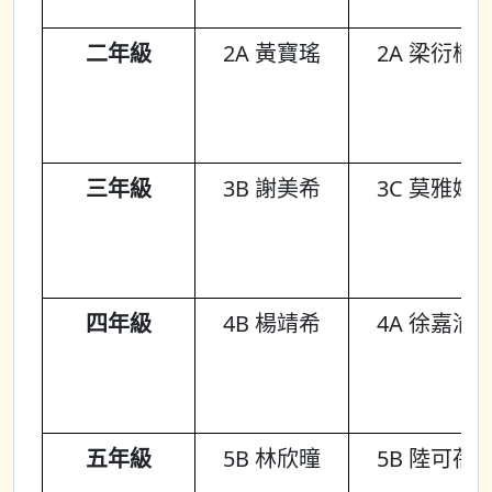
二年級
2A 黃寶瑤
2A 梁衍楠
三年級
3B 謝美希
3C 莫雅婷
四年級
4B 楊靖希
4A 徐嘉渝
五年級
5B 林欣曈
5B 陸可蓓