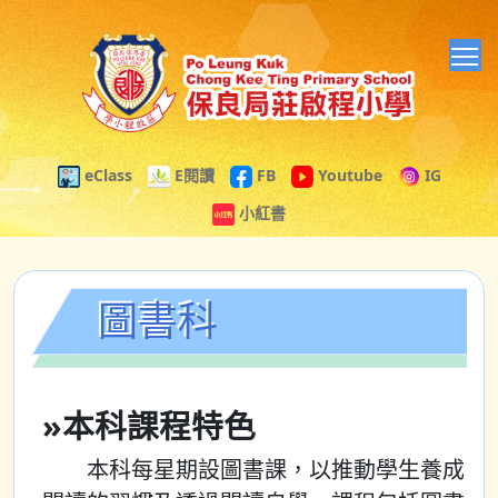
T
eClass
E閱讀
FB
Youtube
IG
小紅書
圖書科
»本科課程特色
本科每星期設圖書課，以推動學生養成