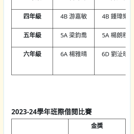
四年級
4B 游嘉敏
4B 鍾瑋樂
五年級
5A 梁鈞喬
5A 楊朗程
六年級
6A 楊雅晴
6D 劉沚昕
2023-24學年班際借閱比賽
金獎