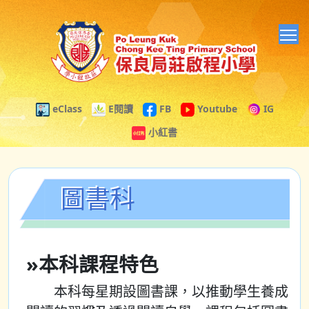
T
eClass
E閱讀
FB
Youtube
IG
小紅書
圖書科
»本科課程特色
本科每星期設圖書課，以推動學生養成