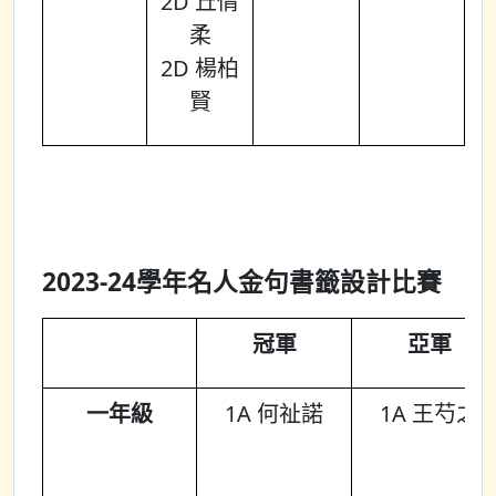
2D 丘倩
柔
2D 楊柏
賢
2023-24學年名人金句書籤設計比賽
冠軍
亞軍
一年級
1A 何祉諾
1A 王芍之