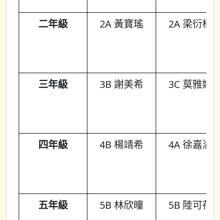
二年級
2A 黃寶瑤
2A 梁衍楠
三年級
3B 謝美希
3C 莫雅婷
四年級
4B 楊靖希
4A 徐嘉渝
五年級
5B 林欣曈
5B 陸可蓓