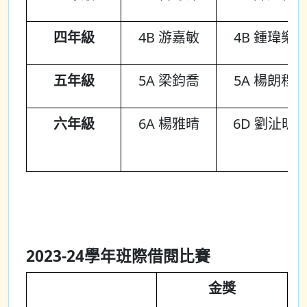
四年級
4B 游嘉敏
4B 鍾瑋樂
五年級
5A 梁鈞喬
5A 楊朗程
六年級
6A 楊雅晴
6D 劉沚昕
2023-24學年班際借閱比賽
金獎