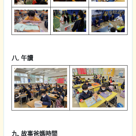
八. 午讀
九. 故事爸媽時間