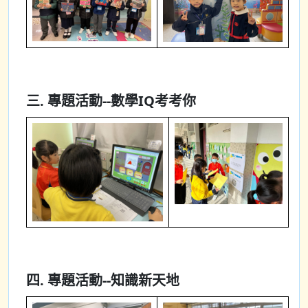
三. 專題活動--數學IQ考考你
四. 專題活動--知識新天地