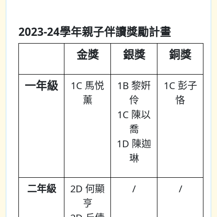
2023-24學年親子伴讀獎勵計畫
金獎
銀獎
銅獎
一年級
1C 馬悦
1B 黎姸
1C 彭子
薰
伶
恪
1C 陳以
喬
1D 陳迦
琳
二年級
2D 何顯
/
/
亨