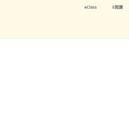
eClass
E閱讀
學校資訊
學與教
校風及學生支援
學生成就
對外聯
生養成閱讀的習慣及透過閱讀自學。課程包括圖書