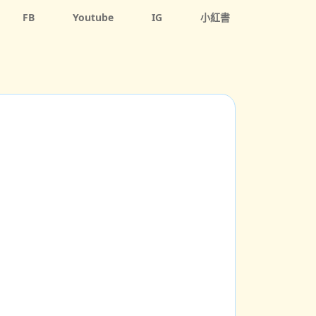
FB
Youtube
IG
小紅書
繫
更多
推介，使用圖書館的基本知識，認