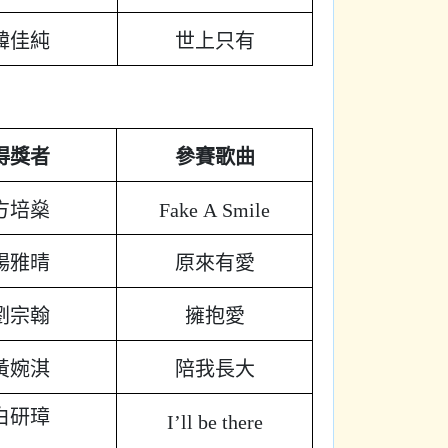
韓佳純
世上只有
得獎者
參賽歌曲
方培燊
Fake A Smile
楊雅晴
原來有愛
劉宗翰
擁抱愛
黃婉淇
陪我長大
白研璋
I’ll be there