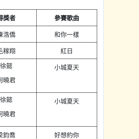
得獎者
參賽歌曲
陳浩僑
和你一樣
毛稼翔
紅日
徐懿
小城夏天
何曉君
徐懿
小城夏天
何曉君
梁鈞喬
好想約你