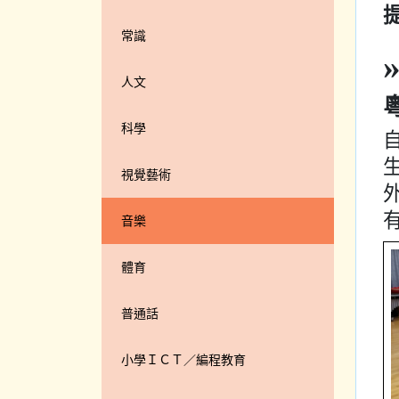
常識
人文
科學
視覺藝術
音樂
體育
普通話
小學ＩＣＴ／編程教育