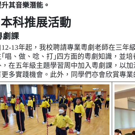
提升其音樂潛能。
»本科推展活動
粵劇課
自12-13年起，我校聘請專業粵劇老師在三
生｢唱、做、唸、打｣四方面的粵劇知識，並
外，在五年級主題學習周中加入粵劇課，以加
有更多實踐機會。此外，同學們亦會欣賞專業