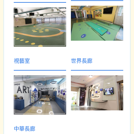
視藝室
世界長廊
中華長廊