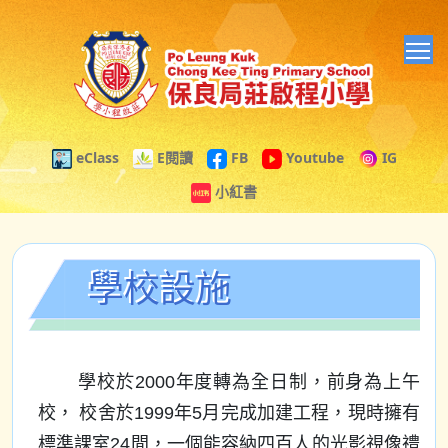
T
eClass
E閱讀
FB
Youtube
IG
小紅書
學校設施
學校於2000年度轉為全日制，前身為上午
校， 校舍於1999年5月完成加建工程，現時擁有
標準課室24間，一個能容納四百人的光影視像禮