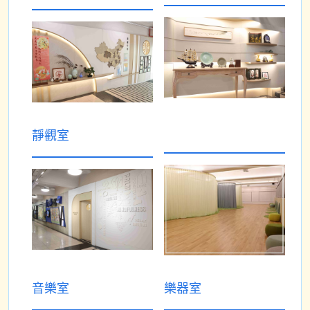
靜觀室
音樂室
樂器室