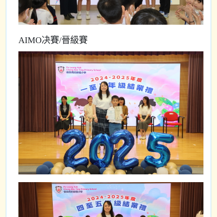
AIMO决賽/晉級賽