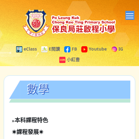
T
eClass
E閱讀
FB
Youtube
IG
小紅書
數學
»本科課程特色
✷
課程發展
✷