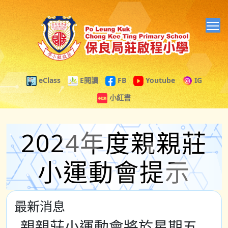
T
eClass
E閱讀
FB
Youtube
IG
小紅書
2024年度親親莊
小運動會提示
最新消息
親親莊小運動會將於星期五