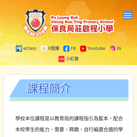
T
eClass
E閱讀
FB
Youtube
IG
小紅書
課程簡介
學校本位課程是以教育局的課程指引為藍本，配合
本校學生的能力、需要、興趣，自行編選合適的學