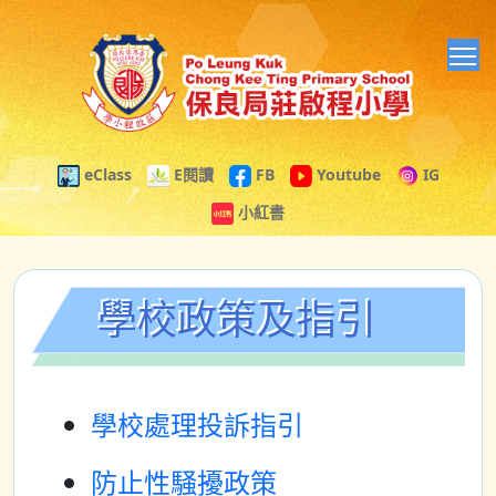
T
eClass
E閱讀
FB
Youtube
IG
小紅書
學校政策及指引
學校處理投訴指引
防止性騒擾政策