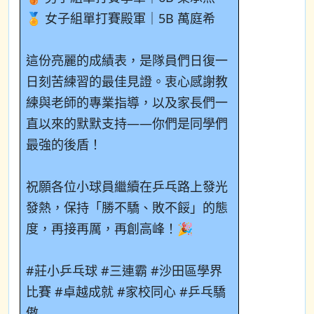
🏅 女子組單打賽殿軍｜5B 萬庭希
這份亮麗的成績表，是隊員們日復一
日刻苦練習的最佳見證。衷心感謝教
練與老師的專業指導，以及家長們一
直以來的默默支持——你們是同學們
最強的後盾！
祝願各位小球員繼續在乒乓路上發光
發熱，保持「勝不驕、敗不餒」的態
度，再接再厲，再創高峰！🎉
#莊小乒乓球 #三連霸 #沙田區學界
比賽 #卓越成就 #家校同心 #乒乓驕
傲