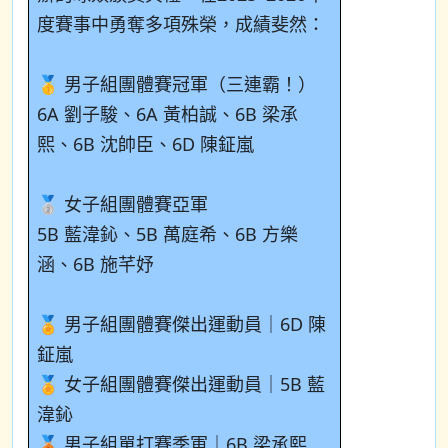
度賽事中勇奪多項殊榮，成績斐然：
🥇 男子組團體賽冠軍（三連霸！）
6A 劉子駿、6A 黃柏誠、6B 梁承
熙、6B 沈帥臣、6D 陳鉦嵐
🥈 女子組團體賽亞軍
5B 藍湋鈊、5B 萬庭希、6B 方樂
涵、6B 施芊妤
🏅 男子組團體賽傑出運動員｜6D 陳
鉦嵐
🏅 女子組團體賽傑出運動員｜5B 藍
湋鈊
🥉 男子組單打賽季軍｜6B 梁承熙