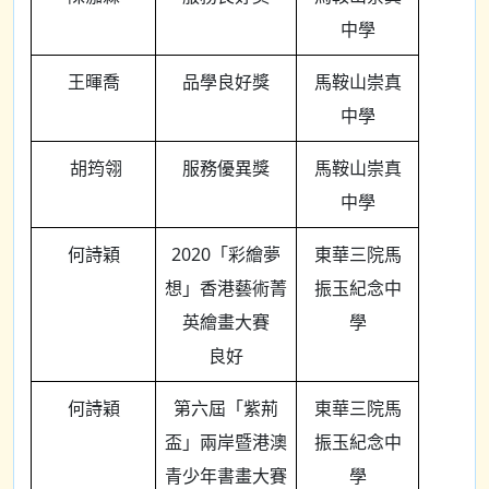
中學
王暉喬
品學良好獎
馬鞍山崇真
中學
胡筠翎
服務優異獎
馬鞍山崇真
中學
何詩穎
2020「彩繪夢
東華三院馬
想」香港藝術菁
振玉紀念中
英繪畫大賽
學
良好
何詩穎
第六屆「紫荊
東華三院馬
盃」兩岸暨港澳
振玉紀念中
青少年書畫大賽
學