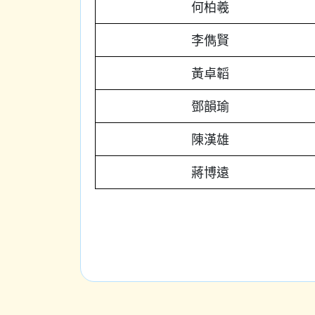
何柏羲
李儁賢
黃卓韜
鄧韻瑜
陳漢雄
蔣博遠