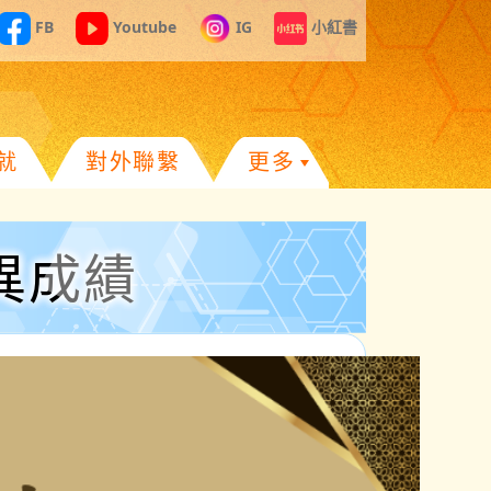
FB
Youtube
IG
小紅書
就
對外聯繫
更多
優異成績