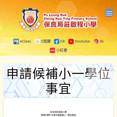
T
eClass
E閱讀
FB
Youtube
IG
小紅書
申請候補小一學位
事宜