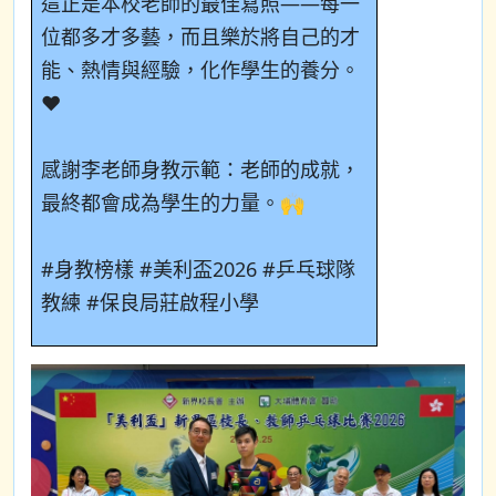
這正是本校老師的最佳寫照
——
每一
位都多才多藝，而且樂於將自己的才
能、熱情與經驗，化作學生的養分。
❤️
感謝李老師身教示範：老師的成就，
最終都會成為學生的力量。
🙌
#
身教榜樣
#
美利盃2026
#
乒乓球隊
教練
#
保良局莊啟程小
學