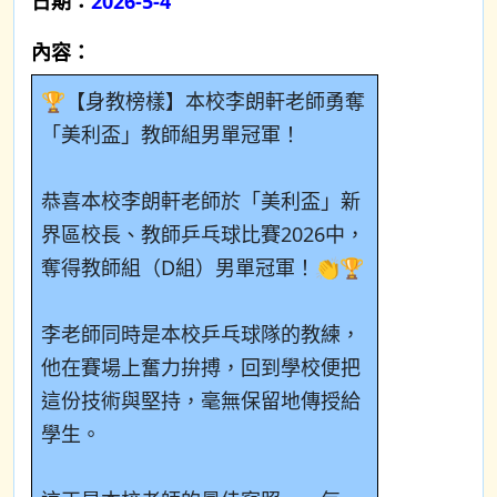
日期：
2026-5-4
內容：
🏆
【身教榜樣】本校李朗軒老師勇奪
「美利盃」教師組男單冠軍！
恭喜本校李朗軒老師於「美利盃」新
界區校長、教師乒乓球比賽
2026
中，
奪得教師組（
D
組）男單冠軍！
👏🏆
李老師同時是本校乒乓球隊的教練，
他在賽場上奮力拚搏，回到學校便把
這份技術與堅持，毫無保留地傳授給
學生。