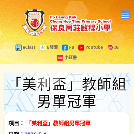
T
eClass
E閱讀
FB
Youtube
IG
小紅書
「美利盃」教師組
男單冠軍
項目：
「美利盃」教師組男單冠軍