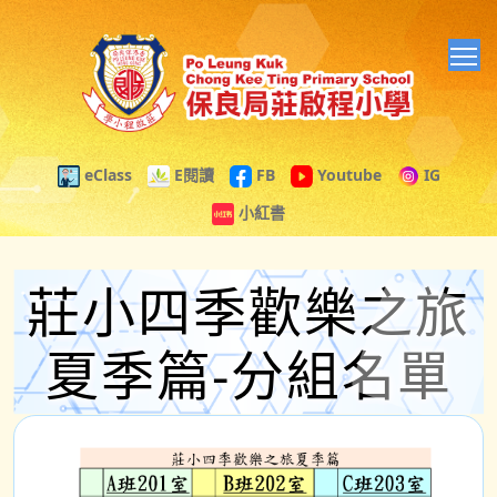
T
eClass
E閱讀
FB
Youtube
IG
小紅書
莊小四季歡樂之旅
夏季篇-分組名單