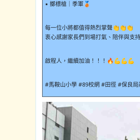
▪ 擲標槍｜季軍🥉
每一位小將都值得熱烈掌聲👏👏👏
衷心感謝家長們到場打氣、陪伴與支持
啟程人，繼續加油！！！🔥💪💪💪
#馬鞍山小學 #89校網 #田徑 #保良局