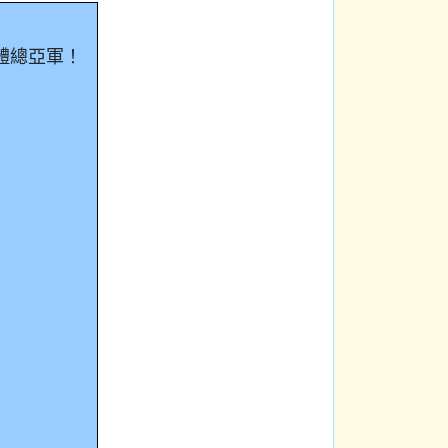
體總亞軍！