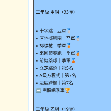
三年級 甲組（33隊）
▪ 十字跳｜亞軍🥈
▪ 原地擲膠圈｜亞軍🥈
▪ 擲標槍｜季軍🥉
▪ 來回節奏跑｜季軍🥉
▪ 前拋藥球｜季軍🥉
▪ 立定跳遠｜第5名
▪ A級方程式｜第7名
▪ 速度跨欄｜第7名
➡️ 團體總季軍🏆
二年級 乙組（19隊）