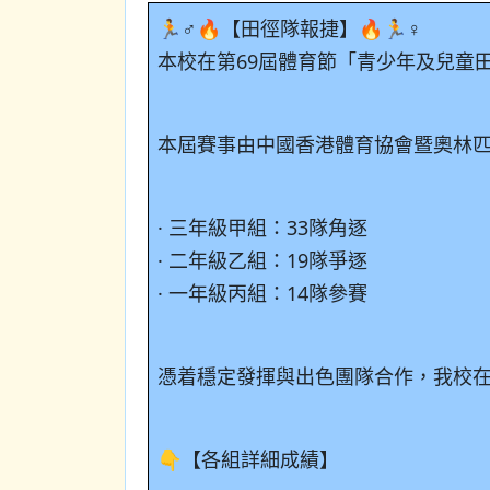
🏃♂️🔥【田徑隊報捷】🔥🏃♀️
本校在第69屆體育節「青少年及兒童
本屆賽事由中國香港體育協會暨奧林
· 三年級甲組：33隊角逐
· 二年級乙組：19隊爭逐
· 一年級丙組：14隊參賽
憑着穩定發揮與出色團隊合作，我校在
👇【各組詳細成績】