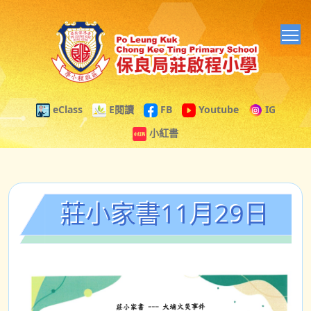
T
eClass
E閱讀
FB
Youtube
IG
小紅書
莊小家書11月29日