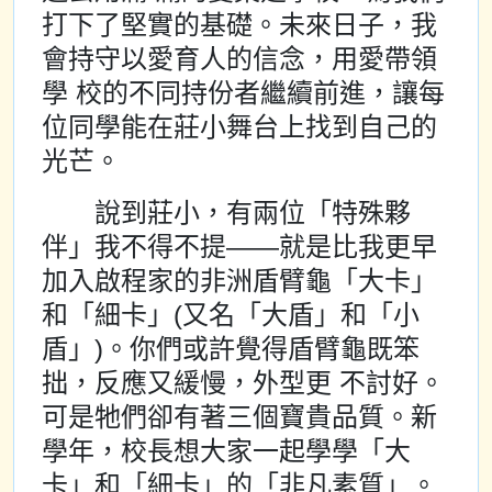
打下了堅實的基礎。未來日子，我
會持守以愛育人的信念，用愛帶領
學 校的不同持份者繼續前進，讓每
位同學能在莊小舞台上找到自己的
光芒。
說到莊小，有兩位「特殊夥
伴」我不得不提——就是比我更早
加入啟程家的非洲盾臂龜「大卡」
和「細卡」(又名「大盾」和「小
盾」)。你們或許覺得盾臂龜既笨
拙，反應又緩慢，外型更 不討好。
可是牠們卻有著三個寶貴品質。新
學年，校長想大家一起學學「大
卡」和「細卡」的「非凡素質」。