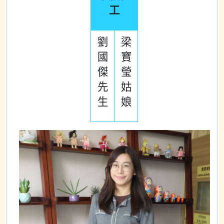
工
劉
梁
國
寶
傑
瑩
先
姑
生
娘