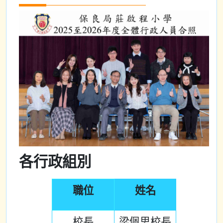
各行政組別
職位
姓名
校長
梁佩思校長