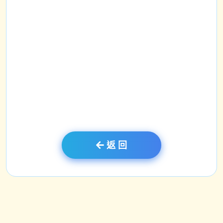
校訊
星星草
啟蘊程才
返 回