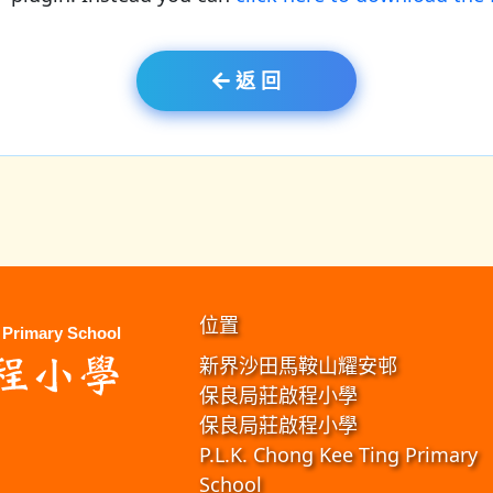
返 回
位置
新界沙田馬鞍山耀安邨
保良局莊啟程小學
保良局莊啟程小學
P.L.K. Chong Kee Ting Primary
School