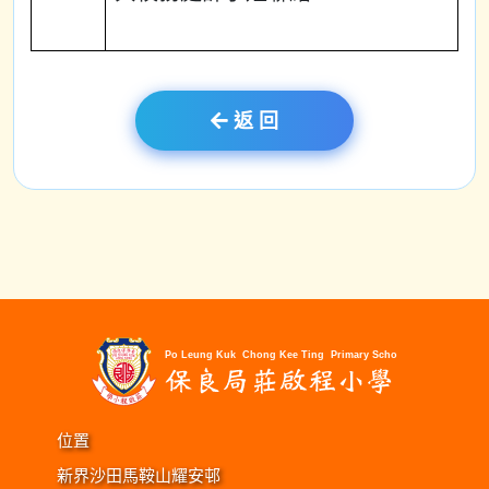
返 回
位置
新界沙田馬鞍山耀安邨