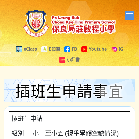
T
eClass
E閱讀
FB
Youtube
IG
小紅書
插班生申請事宜
插班生申請
級別
小一至小五 (視乎學額空缺情況)