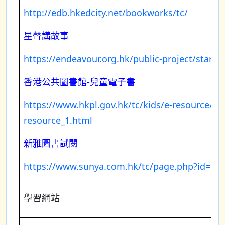
http://edb.hkedcity.net/bookworks/tc/
星聲講故事
https://endeavour.org.hk/public-project/starqui
香港公共圖書館-兒童電子書
https://www.hkpl.gov.hk/tc/kids/e-resource/e-
resource_1.html
新雅圖書試閱
https://www.sunya.com.hk/tc/page.php?id=5
學習網站