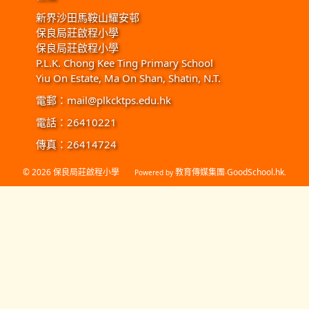
新界沙田馬鞍山耀安邨
保良局莊啟程小學
保良局莊啟程小學
P.L.K. Chong Kee Ting Primary School
Yiu On Estate, Ma On Shan, Shatin, N.T.
電郵：
mail@plkcktps.edu.hk
電話：26410221
傳真：26414724
© 2026
保良局莊啟程小學
教育傳媒集團
GoodSchool.hk
Powered by
‧
.