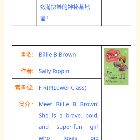
充滿快樂的神祕基地
喔！
書名:
Billie B Brown
作者:
Sally Rippin
索書號:
F RIP(Lower Class)
簡介 :
Meet Billie B Brown!
She is a brave, bold,
and super-fun girl
who loves big