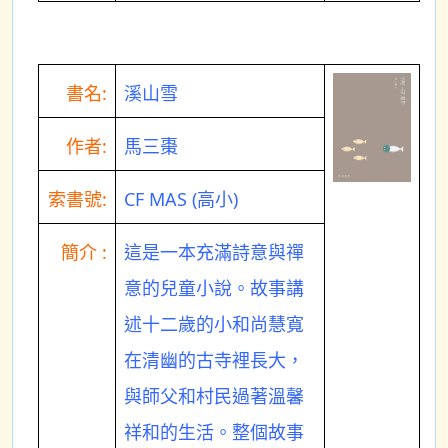
書名:
溪山雪
作者:
馬三棗
索書號:
CF MAS (高小)
簡介 :
這是一本充滿詩意與禪
意的兒童小說。故事講
述十二歲的小和尚慧寬
在清幽的古寺裡長大，
與師父和村民過著溫馨
祥和的生活。整個故事