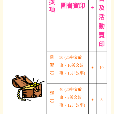
獎
圖書寶印
+
及
項
活
動
寶
印
黑
50 (25中文故
曜
事、10英文故
+
10
石
事、15非故事)
40 (20中文故
鑽
事、8英文故
+
8
石
事、12非故事)