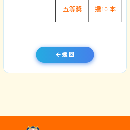
五等獎
達10 本
返 回