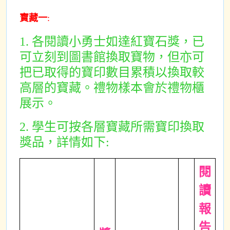
寶藏一
:
1. 各閱讀小勇士如達紅寶石獎，已
可立刻到圖書館換取寶物，但亦可
把已取得的寶印數目累積以換取較
高層的寶藏。禮物樣本會於禮物櫃
展示。
2. 學生可按各層寶藏所需寶印換取
獎品，詳情如下:
閱
讀
報
告