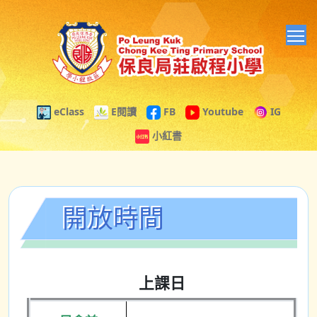
T
eClass
E閱讀
FB
Youtube
IG
小紅書
開放時間
上課日