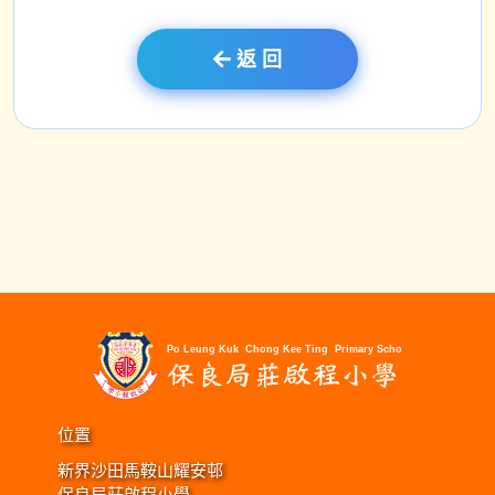
返 回
位置
新界沙田馬鞍山耀安邨
保良局莊啟程小學