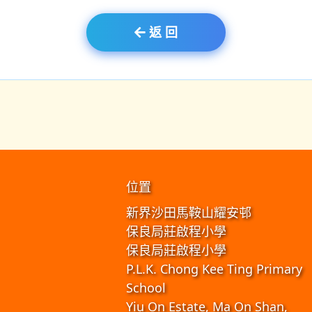
返 回
位置
新界沙田馬鞍山耀安邨
保良局莊啟程小學
保良局莊啟程小學
P.L.K. Chong Kee Ting Primary
School
Yiu On Estate, Ma On Shan,