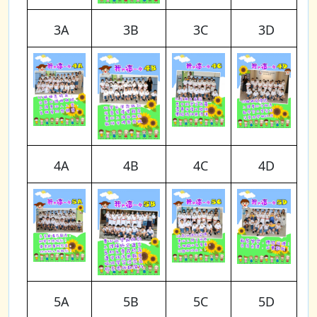
3A
3B
3C
3D
4A
4B
4C
4D
5A
5B
5C
5D