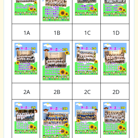
1A
1B
1C
1D
2A
2B
2C
2D