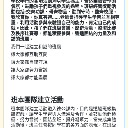
學校舉行的各項活動均以學生為主，營造團結合作的
氣氛，鼓勵孩子們重視參與的過程。班級經營獎勵活
動包括:交齊功課、帶齊物品、勤到守時、整齊校服、
我欣賞你、你真有禮……老師會指導學生學習並互相尊
重，利用活動參與來驗證自己的能力，肯定自己的成
就。因此，孩子們在班級會議、歷奇活動、整潔比賽
及秩序比賽等，都能積極參與，營造團結的力量及和
諧的班風。
我們一起建立和諧的班風
讓大家都互助互愛
讓大家都自律守規
讓大家都努力嘗試
讓大家都才能盡展
班本團隊建立活動
班本團隊建立活動融入德公課內，目的是透過班級集
體遊戲，讓學生學習與人溝通及合作，並鼓勵他們積
極、努力嘗試，團結全班，提升凝聚力，當完成集體
活動後，班主任會按同學在的各方面的表現，在班級