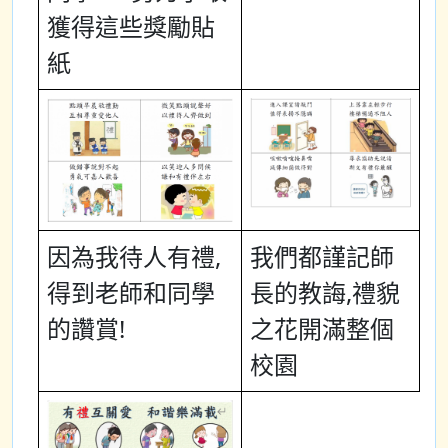
獲得這些獎勵貼
紙
因為我待人有禮,
我們都謹記師
得到老師和同學
長的教誨,禮貌
的讚賞!
之花開滿整個
校園