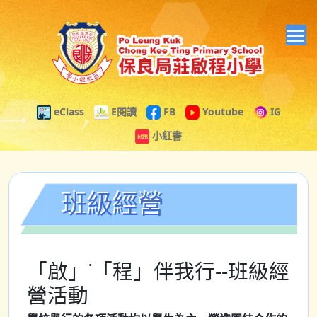
T
eClass
E閱讀
FB
Youtube
IG
小紅書
班級經營
「啟」˙「程」伴我行--班級經
營活動