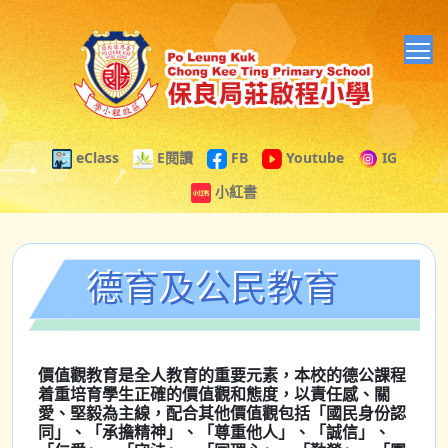
T
eClass
E閱讀
FB
Youtube
IG
小紅書
德育及公民教育
價值觀教育是全人教育的重要元素，本校的德公課程
着重培育學生正確的價值觀和態度，以責任感、關
愛、堅毅為主線，配合其他價值觀包括「國民身份認
同」、「承擔精神」、「尊重他人」、「誠信」、