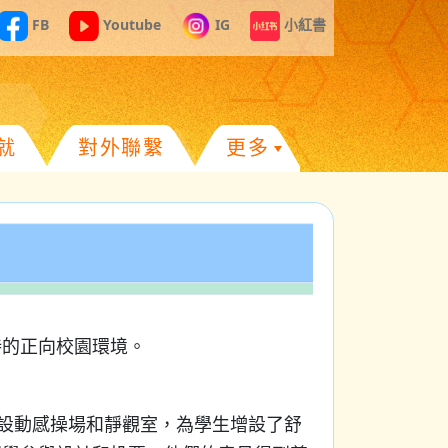
FB
Youtube
IG
小紅書
就
對外聯繫
更多
持的正向校園環境。
建設動感操場和靜觀室，為學生增設了舒