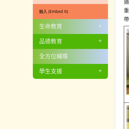
適
重
融入 (Embed It)
帶
+
生命教育
+
品德教育
全方位輔導
+
學生支援