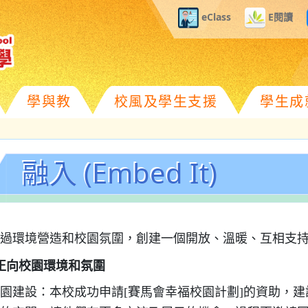
eClass
E閱讀
學與教
校風及學生支援
學生成
融入 (Embed It)
過環境營造和校園氛圍，創建一個開放、溫暖、互相支
正向校園環境和氛圍
園建設：本校成功申請[賽馬會幸福校園計劃]的資助，