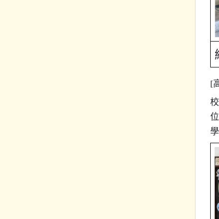
[
校
位
學