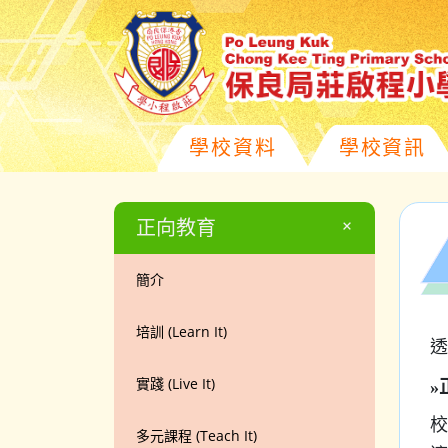
學校資料
學校資訊
+
正向教育
簡介
培訓 (Learn It)
透
實踐 (Live It)
»
校
多元課程 (Teach It)