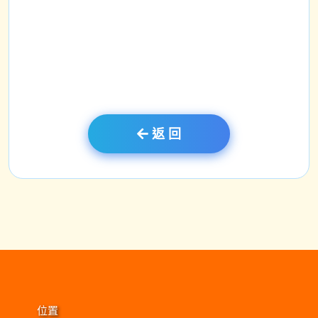
正向教育實施策略融入全校發展系統，滲透於培
訓(Teach it)、學與教(learn it)、持續實踐(live it)
和校園環境氛圍(Embed it)，運用不同策略達至
相關目標，如下圖：
返 回
位置