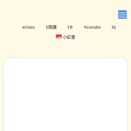
T
eClass
E閱讀
FB
Youtube
IG
小紅書
簡介
啟迪學生展愛心
正向人生樂滿