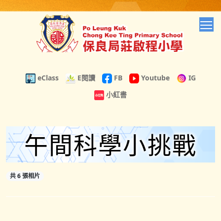
T
eClass
E閱讀
FB
Youtube
IG
小紅書
午間科學小挑戰
共 6 張相片