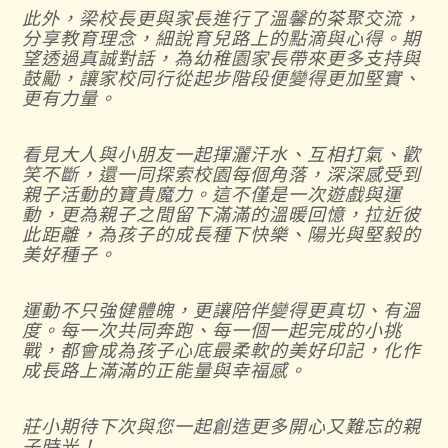
此外，梁校長更與家長進行了溫馨的茶聚交流，
分享教育理念，細說育兒路上的點滴與心得。期
望透過真誠對話，為幼稚園家長帶來更多支持與
鼓勵，讓家校同行從起步階段便變得更加堅實、
更有力量。
看見大人與小朋友一起揮灑汗水、互相打氣、歡
笑不斷，還一同探索校園每個角落，深深感受到
親子活動的寶貴魔力。這不僅是一次遊戲與運
動，更為親子之間留下滿滿的溫暖回憶，拉近彼
此距離，為孩子的成長種下快樂、陽光與堅毅的
美好種子。
運動不只強健體魄，更讓陪伴變得更真切、有溫
度。每一次共同奔跑、每一個一起完成的小挑
戰，都會成為孩子心底最柔軟的美好印記，化作
成長路上滿滿的正能量與幸福感。
莊小期待下次與您一起創造更多開心又難忘的親
子時光！