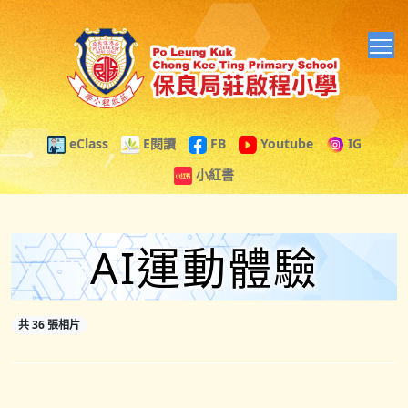
T
eClass
E閱讀
FB
Youtube
IG
小紅書
AI運動體驗
共 36 張相片