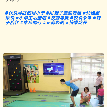
#
保良局莊啟程小學
#AI
親子運動體驗
#
幼稚園
家長
#
小學生活體驗
#
校園導賞
#
校長茶聚
#
親
子陪伴
#
家校同行
#
正向校園
#
快樂成長