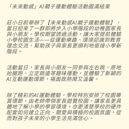
「未來動感」AI親子運動體驗活動圓滿結束
莊小日前舉辦了【未來動感AI親子運動體驗】，
當日迎來了一群即將步入小學階段的幼稚園家長
與小朋友。學校期望透過活動，讓大家提前體驗
小學校園生活——從運動樂趣、環境認識到教育
理念交流，幫助孩子與家長更順利地銜接小學新
階段。
活動當日，家長與小朋友一同參與左右跳、原地
抬腿跑、立定跳遠等趣味運動，並體驗了新穎的
AI互動運動環節，場面既熱鬧又溫馨。
除了精彩的AI運動體驗，學校特別安排了校園導
賞環節，由老師帶領家長遊覽校園，讓家長更具
體地了解小學的學習環境，亦更清楚學校的硬件
配套如何建立正向、關愛與積極的校園氛圍，從
而對孩子未來的小學生活充滿信心。