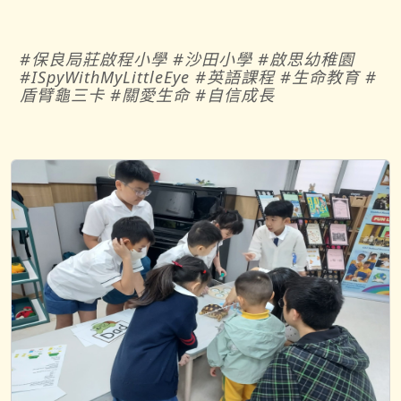
#保良局莊啟程小學 #沙田小學 #啟思幼稚園
#ISpyWithMyLittleEye #英語課程 #生命教育 #
盾臂龜三卡 #關愛生命 #自信成長