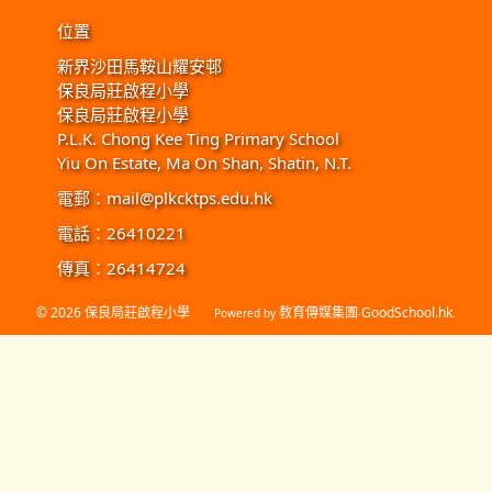
位置
新界沙田馬鞍山耀安邨
保良局莊啟程小學
保良局莊啟程小學
P.L.K. Chong Kee Ting Primary School
Yiu On Estate, Ma On Shan, Shatin, N.T.
電郵：
mail@plkcktps.edu.hk
電話：26410221
傳真：26414724
© 2026
保良局莊啟程小學
教育傳媒集團
GoodSchool.hk
Powered by
‧
.