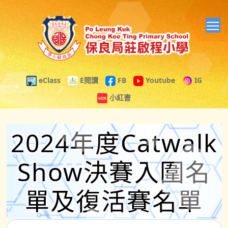
T
eClass
E閱讀
FB
Youtube
IG
小紅書
2024年度Catwalk
Show決賽入圍名
單及復活賽名單