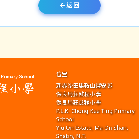
返 回
位置
新界沙田馬鞍山耀安邨
保良局莊啟程小學
保良局莊啟程小學
P.L.K. Chong Kee Ting Primary
School
Yiu On Estate, Ma On Shan,
Shatin, N.T.