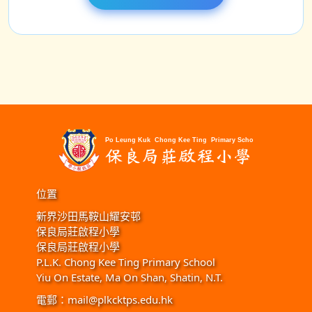
位置
新界沙田馬鞍山耀安邨
保良局莊啟程小學
保良局莊啟程小學
P.L.K. Chong Kee Ting Primary School
Yiu On Estate, Ma On Shan, Shatin, N.T.
電郵：
mail@plkcktps.edu.hk