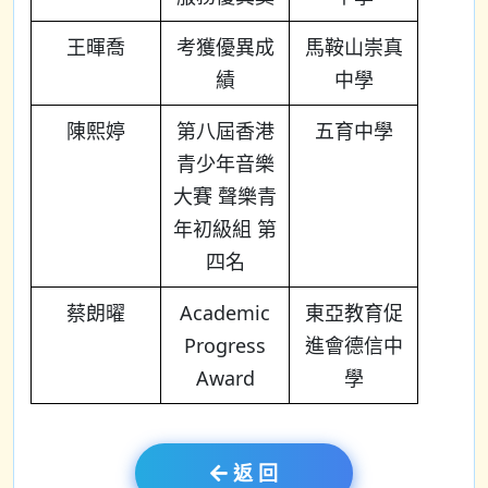
王暉喬
考獲優異成
馬鞍山崇真
績
中學
陳熙婷
第八屆香港
五育中學
青少年音樂
大賽 聲樂青
年初級組 第
四名
蔡朗曜
Academic
東亞教育促
Progress
進會德信中
Award
學
返 回