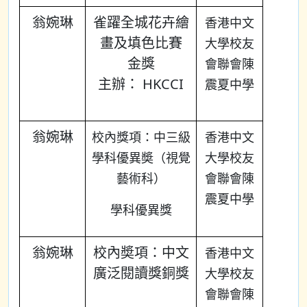
翁婉琳
雀躍全城花卉繪
香港中文
畫及填色比賽
大學校友
金獎
會聯會陳
主辦： HKCCI
震夏中學
翁婉琳
校內獎項：中三級
香港中文
學科優異奬（視覺
大學校友
藝術科）
會聯會陳
震夏中學
學科優異獎
翁婉琳
校內奬項：中文
香港中文
廣泛閱讀獎銅獎
大學校友
會聯會陳