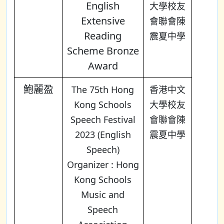
English
大學校友
Extensive
會聯會陳
Reading
震夏中學
Scheme Bronze
Award
鮑麗盈
The 75th Hong
香港中文
Kong Schools
大學校友
Speech Festival
會聯會陳
2023 (English
震夏中學
Speech)
Organizer : Hong
Kong Schools
Music and
Speech