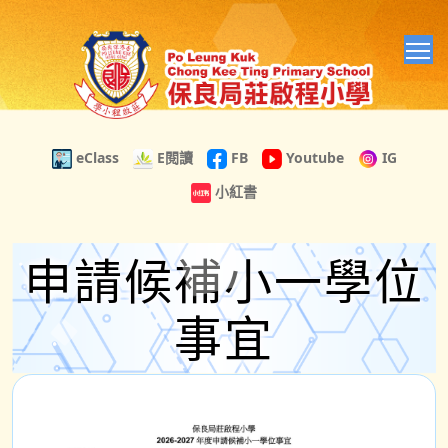
T
eClass
E閱讀
FB
Youtube
IG
小紅書
申請候補小一學位
事宜