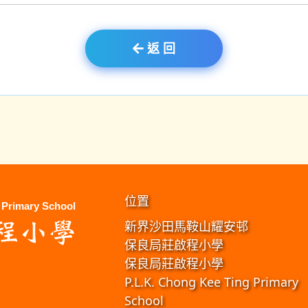
返 回
位置
新界沙田馬鞍山耀安邨
保良局莊啟程小學
保良局莊啟程小學
P.L.K. Chong Kee Ting Primary
School