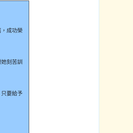
薦，成功榮
對她刻苦訓
，只要給予
！