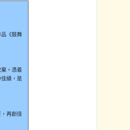
作品《鼓舞
放棄。憑着
份佳績，是
芒，再創佳