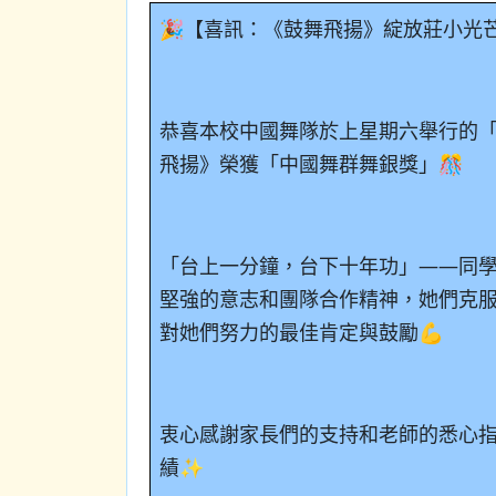
🎉【喜訊：《鼓舞飛揚》綻放莊小光芒
恭喜本校中國舞隊於上星期六舉行的
飛揚》榮獲「中國舞群舞銀獎」🎊
「台上一分鐘，台下十年功」——同
堅強的意志和團隊合作精神，她們克
對她們努力的最佳肯定與鼓勵💪
衷心感謝家長們的支持和老師的悉心
績✨